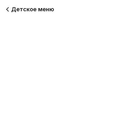
Детское меню
Беби комбо
Бэби бургер
710 г
125 г
389
Будет позже
Бэби наггетс бургер
Бэби чизбургер
150 г
150 г
Будет позже
219
Бэби чикен бургер
Бэби снек
176 г
160 г
219
189