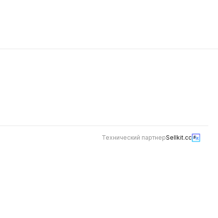
й
ом и сыром
 тысяча
усом
Технический партнер
Sellkit.cc