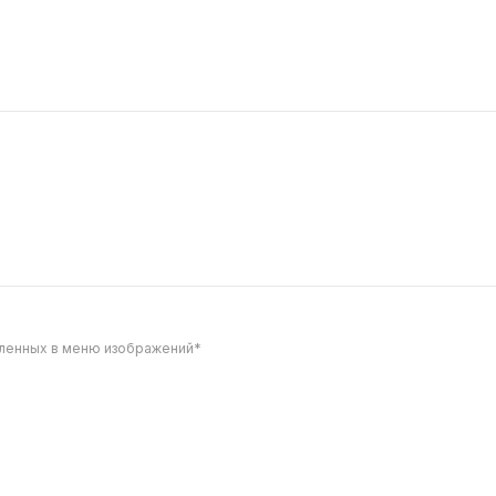
и, ломтиками помидора, с
куриной грудкой, пекинско
ем хрустящего лука,
капустой, свежим огурчик
 соусами тейсти и
чеддер, заправлен соусом
219
островов и фирменным со
тейсти
вленных в меню изображений*