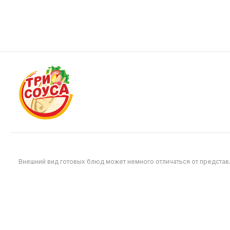
свежими огурчиками и ломтиками
огурчикам
помидора, заправлен соусом тысяча
добавлени
островов и фирменным чесночным
заправлен
199
219
соусом
барбекю
Внешний вид готовых блюд может немного отличаться от предста