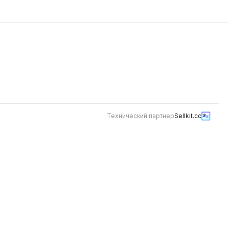
Будет позже
луковых колец фри, заправленное
соусом
фирменными соусами гамбургер,
и тейсти ,
тысяча островов и шрирача, все
ю
завернуто в пшеничную тортилью
Технический партнер
Sellkit.cc