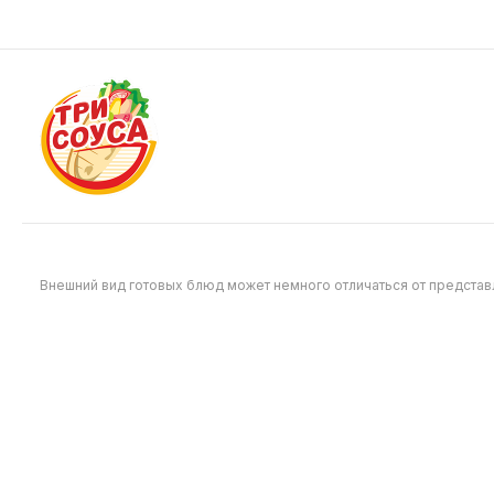
Будет позже
Будет
ломтиков помидора, заправленное
ломтиков 
соусами тейсти, гамбургер и сырным
фирменным
соусом, все особым образом
соусами б
завернуто в пшеничную тортилью
завернут
Внешний вид готовых блюд может немного отличаться от предста